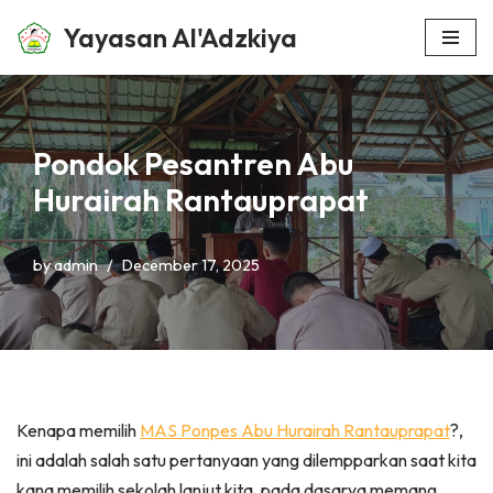
Yayasan Al'Adzkiya
Skip
to
content
Pondok Pesantren Abu
Hurairah Rantauprapat
by
admin
December 17, 2025
Kenapa memilih
MAS Ponpes Abu Hurairah Rantauprapat
?,
ini adalah salah satu pertanyaan yang dilempparkan saat kita
kana memilih sekolah lanjut kita. pada dasarya memang,